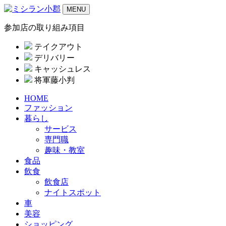
MENU
参加店の取り組み項目
テイクアウト
デリバリー
キャッシュレス
将軍藤小判
HOME
ファッション
暮らし
サービス
専門職
趣味・教室
食品
飲食
飲食店
ナイトスポット
車
美容
ショッピング