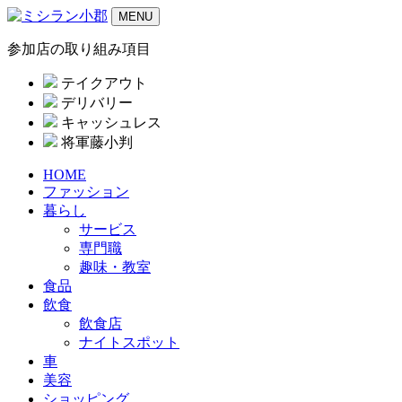
MENU
参加店の取り組み項目
テイクアウト
デリバリー
キャッシュレス
将軍藤小判
HOME
ファッション
暮らし
サービス
専門職
趣味・教室
食品
飲食
飲食店
ナイトスポット
車
美容
ショッピング