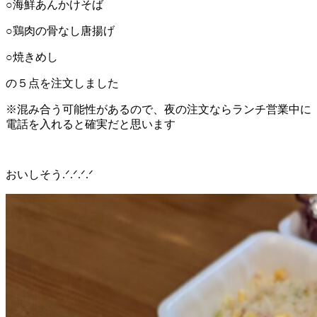
○海鮮あんかけそば
○鶏肉の骨なし唐揚げ
○焼きめし
の５点を注文しました
※混み合う可能性があるので、夜の注文ならランチ営業中に
電話を入れると確実だと思います
おいしそう.ᐟ.ᐟ.ᐟ.ᐟ