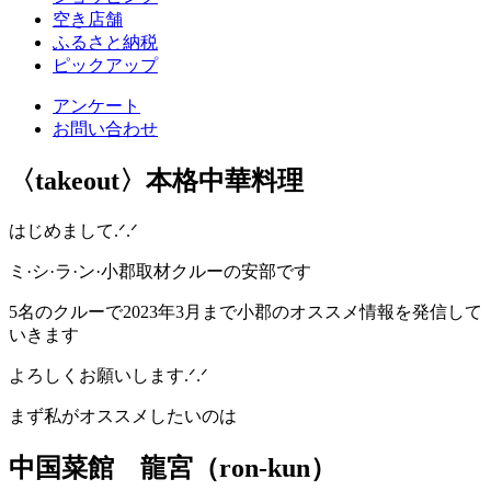
空き店舗
ふるさと納税
ピックアップ
アンケート
お問い合わせ
〈takeout〉本格中華料理
はじめまして.ᐟ.ᐟ
ミ·シ·ラ·ン·小郡取材クルーの安部です
5名のクルーで2023年3月まで小郡のオススメ情報を発信して
いきます
よろしくお願いします.ᐟ.ᐟ
まず私がオススメしたいのは
中国菜館 龍宮（ron-kun）