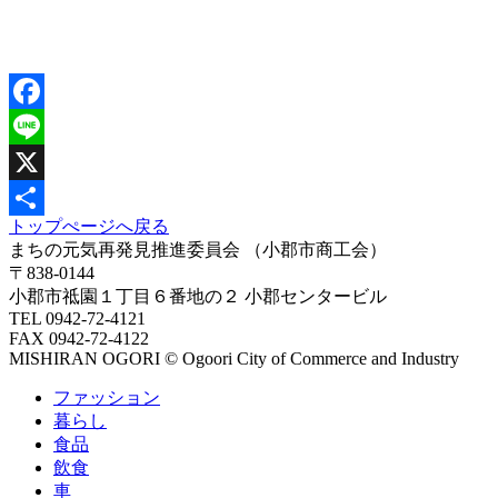
Facebook
Line
X
トップぺージへ戻る
共
まちの元気再発見推進委員会
（小郡市商工会）
有
〒838-0144
小郡市祗園１丁目６番地の２ 小郡センタービル
TEL 0942-72-4121
FAX 0942-72-4122
MISHIRAN OGORI © Ogoori City of Commerce and Industry
ファッション
暮らし
食品
飲食
車