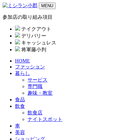
MENU
参加店の取り組み項目
テイクアウト
デリバリー
キャッシュレス
将軍藤小判
HOME
ファッション
暮らし
サービス
専門職
趣味・教室
食品
飲食
飲食店
ナイトスポット
車
美容
ショッピング