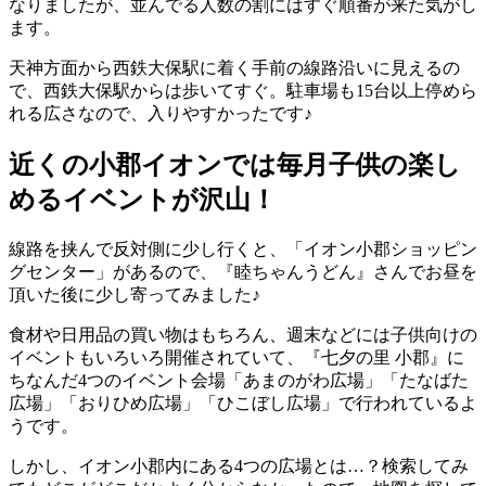
なりましたが、並んでる人数の割にはすぐ順番が来た気がし
ます。
天神方面から西鉄大保駅に着く手前の線路沿いに見えるの
で、西鉄大保駅からは歩いてすぐ。駐車場も15台以上停めら
れる広さなので、入りやすかったです♪
近くの小郡イオンでは毎月子供の楽し
めるイベントが沢山！
線路を挟んで反対側に少し行くと、「イオン小郡ショッピン
グセンター」があるので、『睦ちゃんうどん』さんでお昼を
頂いた後に少し寄ってみました♪
食材や日用品の買い物はもちろん、週末などには子供向けの
イベントもいろいろ開催されていて、『七夕の里 小郡』に
ちなんだ4つのイベント会場「あまのがわ広場」「たなばた
広場」「おりひめ広場」「ひこぼし広場」で行われているよ
うです。
しかし、イオン小郡内にある4つの広場とは…？検索してみ