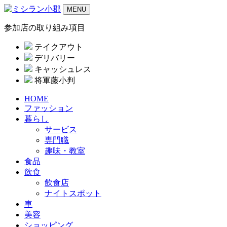
MENU
参加店の取り組み項目
テイクアウト
デリバリー
キャッシュレス
将軍藤小判
HOME
ファッション
暮らし
サービス
専門職
趣味・教室
食品
飲食
飲食店
ナイトスポット
車
美容
ショッピング