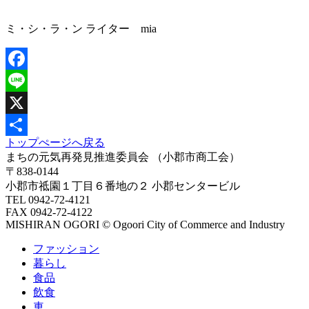
ミ・シ・ラ・ン ライター mia
Facebook
Line
X
トップぺージへ戻る
共
まちの元気再発見推進委員会
（小郡市商工会）
有
〒838-0144
小郡市祗園１丁目６番地の２ 小郡センタービル
TEL 0942-72-4121
FAX 0942-72-4122
MISHIRAN OGORI © Ogoori City of Commerce and Industry
ファッション
暮らし
食品
飲食
車