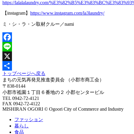
https://lalalalaundry.com/%E3%82%B5%E3%83%BC%E3
【instagram】
https://www.instagram.com/la3laundry/
ミ・シ・ラ・ン取材クルー／nami
Facebook
Line
X
トップぺージへ戻る
共
まちの元気再発見推進委員会
（小郡市商工会）
有
〒838-0144
小郡市祗園１丁目６番地の２ 小郡センタービル
TEL 0942-72-4121
FAX 0942-72-4122
MISHIRAN OGORI © Ogoori City of Commerce and Industry
ファッション
暮らし
食品