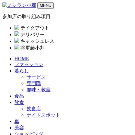
MENU
参加店の取り組み項目
テイクアウト
デリバリー
キャッシュレス
将軍藤小判
HOME
ファッション
暮らし
サービス
専門職
趣味・教室
食品
飲食
飲食店
ナイトスポット
車
美容
ショッピング