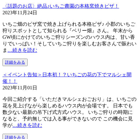
〈話題のお店〉絶品♪いちご農園の本格窯焼きピザ！
2023年11月24日
いちご畑のピザ窯で焼き上げられる本格ピザ♪ 小郡のいちご
狩りスポットとして知られる『ベリー畑』さん。 年末から
GW頃にかけてのいちご狩りシーズンのハウス内は、甘い香
りでいっぱい！そしていちご狩りを楽しむお客さんで賑わい
ま
…続きを読む
詳細をみる
＜イベント告知＞日本初！？いちごの花の下でマルシェ開
催！！
2023年11月01日
今回ご紹介する「いただきマルシェおごおり」は、いちごの
花を見上げながら楽しめるハウス内が会場です。 日本でも
数少ない最新の吊下げ式方式ハウス。 いちご狩りの時期に
なると、予約無しでは入る事ができないので この機会に見
学が
…続きを読む
詳細をみる