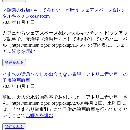
＜話題のお店>やってみたい！が叶う シェアスペース&レン
タルキッチンcozy room
2023年11月01日
カフェからシェアスペース&レンタルキッチンへ ピックアッ
プ記事で、養蜂場（蜂蜜屋）としても紹介しているハニーベ
ル（https://mishiran-ogori.org/pickup/1546/）の店内奥に、シェ
ア
…続きを読む
詳細をみる
＜まちの話題＞今しか出会えない表現「アトリエ青い鳥」の
子供絵画教室
2023年10月31日
前回、大人の水彩画教室でお伺いした「アトリエ青い鳥」さ
ん。https://mishiran-ogori.org/pickup/2763/ 毎月２回、土曜日に
は、「ひまわり館東野」にて子供の絵画教室を行っていると
いうことで
…続きを読む
詳細をみる