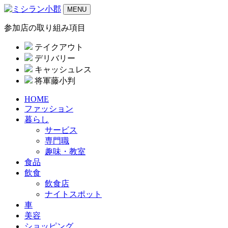
MENU
参加店の取り組み項目
テイクアウト
デリバリー
キャッシュレス
将軍藤小判
HOME
ファッション
暮らし
サービス
専門職
趣味・教室
食品
飲食
飲食店
ナイトスポット
車
美容
ショッピング