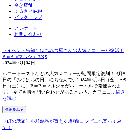
空き店舗
ふるさと納税
ピックアップ
アンケート
お問い合わせ
〈イベント告知〉はちみつ屋さんの人気メニューが復活！
BunBunマルシェ 3/8,9
2024年03月04日
ハニートーストなどの人気メニューが期間限定復刻！ 3月8
日の「みつばちの日」にちなんで、2024年3月8日（金）〜9
日（土）に、BunBunマルシェがハニーべルで開催されま
す。 今でも時々問い合わせがあるという、カフェコ
…続き
を読む
詳細をみる
〈町の話題〉小郡銘品が買える♪駅前コンビニへ寄ってみ
て！