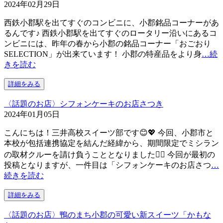
2024年02月29日
西鉄小郡駅を出てすぐのコンビニに、小郡銘品コーナーがあ
るんです♪ 西鉄小郡駅を出てすぐのロータリー沿いにあるコ
ンビニには、昨年の春から小郡の銘品コーナー「おごおり
SELECTION」が出来ています！ 小郡の特産品をより身
…続
きを読む
詳細をみる
〈話題のお店〉シフォンケーキのお店さつき
2024年01月05日
こんにちは！三井高校スイーツ部です😊💖 今回、小郡市と
本校が包括連携協定を結んだ経緯から、期間限定でミシラン
の取材クルーを請け負うこととなりました🙋‍♀️ 今回が最初の
投稿となりますが、一件目は「シフォンケーキのお店さつ
…
続きを読む
詳細をみる
〈話題のお店〉鴨のまち小郡の可愛い新スイーツ「かもな