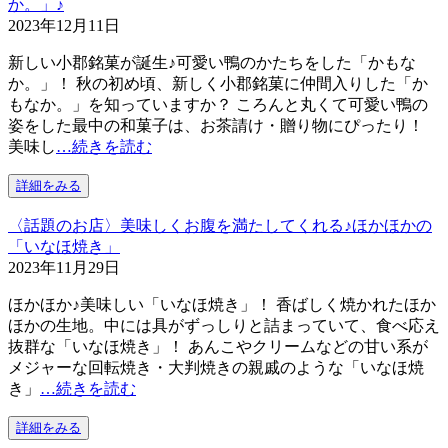
か。」♪
2023年12月11日
新しい小郡銘菓が誕生♪可愛い鴨のかたちをした「かもな
か。」！ 秋の初め頃、新しく小郡銘菓に仲間入りした「か
もなか。」を知っていますか？ ころんと丸くて可愛い鴨の
姿をした最中の和菓子は、お茶請け・贈り物にぴったり！
美味し
…続きを読む
詳細をみる
〈話題のお店〉美味しくお腹を満たしてくれる♪ほかほかの
「いなほ焼き」
2023年11月29日
ほかほか♪美味しい「いなほ焼き」！ 香ばしく焼かれたほか
ほかの生地。中には具がずっしりと詰まっていて、食べ応え
抜群な「いなほ焼き」！ あんこやクリームなどの甘い系が
メジャーな回転焼き・大判焼きの親戚のような「いなほ焼
き」
…続きを読む
詳細をみる